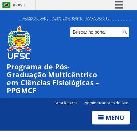
BRASIL
Simplifique!
ACESSIBILIDADE
ALTO CONTRASTE
MAPA DO SITE
Comunica BR
Participe
Acesso à informação
Legislação
Programa de Pós-
Canais
Graduação Multicêntrico
em Ciências Fisiológicas –
PPGMCF
Área Restrita
Administradores do Site
MENU