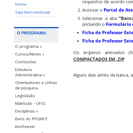
requisitos de acordo co
Home
Acessar o
Portal de At
Seja bem-vindo(a)!
Selecionar a aba
“Banc
(incluindo o
Formulário 
Ficha de Professor Ext
O PROGRAMA
Ficha de Professor Ext
O programa »
Os arquivos anexados (fo
Cursos/Níveis »
COMPACTADOS EM .ZIP
Comissões
Estrutura
Alguns dias antes da banca,
Administrativa »
Orientadores e Linhas
de pesquisa
Legislação
Matrícula – UFSC
Disciplinas »
Bens do PPGMCF
Biofreezer