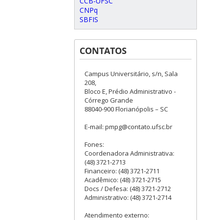
CCB-UFSC
CNPq
SBFIS
CONTATOS
Campus Universitário, s/n, Sala
208,
Bloco E, Prédio Administrativo -
Córrego Grande
88040-900 Florianópolis – SC
E-mail: pmpg@contato.ufsc.br
Fones:
Coordenadora Administrativa:
(48) 3721-2713
Financeiro: (48) 3721-2711
Acadêmico: (48) 3721-2715
Docs / Defesa: (48) 3721-2712
Administrativo: (48) 3721-2714
Atendimento externo: