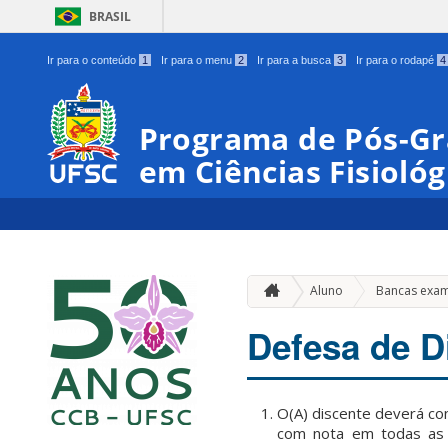
BRASIL
Ir para o conteúdo
1
Ir para o menu
2
Ir para a busca
3
Ir para o rodapé
4
Programa de Pós-Gr
em Ciências Fisioló
Aluno
Bancas exa
Defesa de D
O(A) discente deverá con
com nota em todas as d