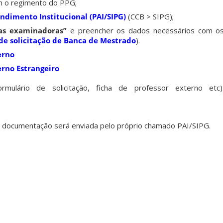
m o regimento do PPG;
endimento Institucional (PAI/SIPG)
(CCB > SIPG);
as examinadoras”
e preencher os dados necessários com o
de solicitação de Banca de Mestrado
).
erno
erno Estrangeiro
rmulário de solicitação, ficha de professor externo etc
 a documentação será enviada pelo próprio chamado PAI/SIPG.