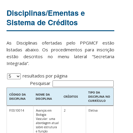
Disciplinas/Ementas e
Sistema de Créditos
As Disciplinas ofertadas pelo PPGMCF estão
listadas abaixo. Os procedimentos para inscrição
estão descritos no menu lateral “Secretaria
Integrada”.
resultados por página
Pesquisar
TIPO DA
CÓDIGO DA
NOME DA
CRÉDITOS
DISCIPLINA NO
DISCIPLINA
DISCIPLINA
CURRÍCULO
CÓDIGO DA
NOME DA
CRÉDITOS
TIPO DA
FIS510014
Avanços em
2
Eletiva
DISCIPLINA
DISCIPLINA
DISCIPLINA NO
Biologia
CURRÍCULO
Vascular: uma
abordagem atual
sobre estrutura
e função