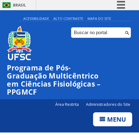
BRASIL
Simplifique!
ACESSIBILIDADE
ALTO CONTRASTE
MAPA DO SITE
Comunica BR
Participe
Acesso à informação
Legislação
Programa de Pós-
Canais
Graduação Multicêntrico
em Ciências Fisiológicas –
PPGMCF
Área Restrita
Administradores do Site
MENU