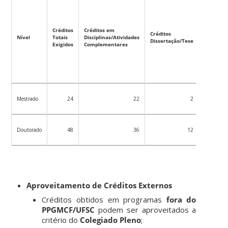
Créditos
Créditos em
Créditos
Créditos
Nível
Totais
Disciplinas/Atividades
Mínimos
Dissertação/Tese
Exigidos
Complementares
na AC
Mestrado
24
22
2
16
Doutorado
48
36
12
24
Aproveitamento de Créditos Externos
Créditos obtidos em programas
fora do
PPGMCF/UFSC
podem ser aproveitados a
critério do
Colegiado Pleno
;