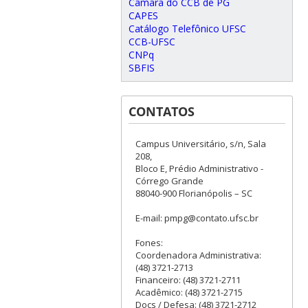
Câmara do CCB de PG
CAPES
Catálogo Telefônico UFSC
CCB-UFSC
CNPq
SBFIS
CONTATOS
Campus Universitário, s/n, Sala
208,
Bloco E, Prédio Administrativo -
Córrego Grande
88040-900 Florianópolis – SC
E-mail: pmpg@contato.ufsc.br
Fones:
Coordenadora Administrativa:
(48) 3721-2713
Financeiro: (48) 3721-2711
Acadêmico: (48) 3721-2715
Docs / Defesa: (48) 3721-2712