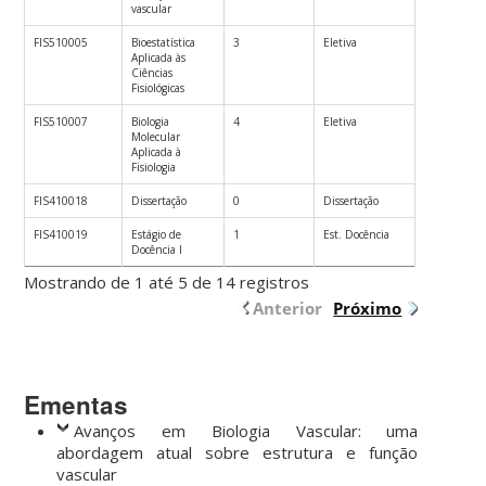
vascular
FIS510005
Bioestatística
3
Eletiva
Aplicada às
Ciências
Fisiológicas
FIS510007
Biologia
4
Eletiva
Molecular
Aplicada à
Fisiologia
FIS410018
Dissertação
0
Dissertação
FIS410019
Estágio de
1
Est. Docência
Docência I
Mostrando de 1 até 5 de 14 registros
Anterior
Próximo
Ementas
Avanços em Biologia Vascular: uma
abordagem atual sobre estrutura e função
vascular