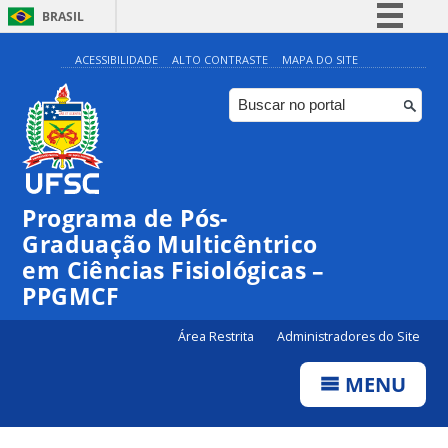
BRASIL
Simplifique!
ACESSIBILIDADE
ALTO CONTRASTE
MAPA DO SITE
Comunica BR
Participe
Acesso à informação
Legislação
Programa de Pós-
Canais
Graduação Multicêntrico
em Ciências Fisiológicas –
PPGMCF
Área Restrita
Administradores do Site
MENU